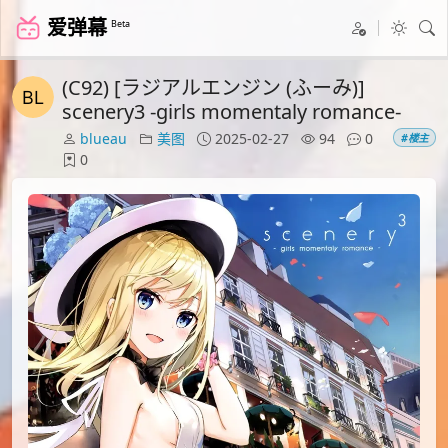
爱弹幕
Beta
(C92) [ラジアルエンジン (ふーみ)]
scenery3 -girls momentaly romance-
blueau
美图
2025-02-27
94
0
#楼主
0