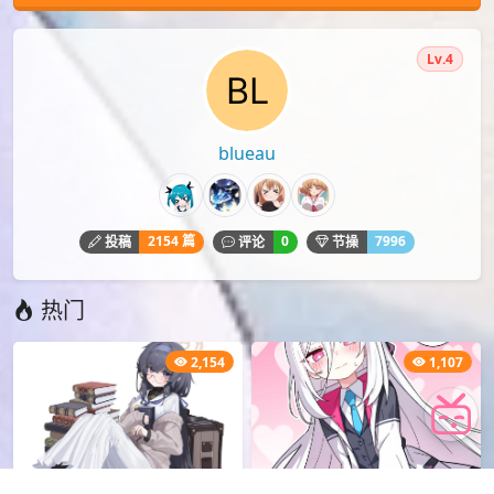
下载
C92
ふーみ
本文由
爱弹幕
会员
blueau
投稿，转载请注明来源：
https://idanmu.net/000504/
以上内容仅为投稿者个人意见，仅供参考，如有违规或侵权
请点击上面报告按钮提交反馈。
评论
您必须
登录
才能评论！
Lv.4