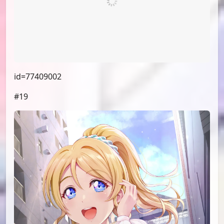
id=77403715
#17