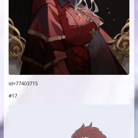
id=77397779
#16