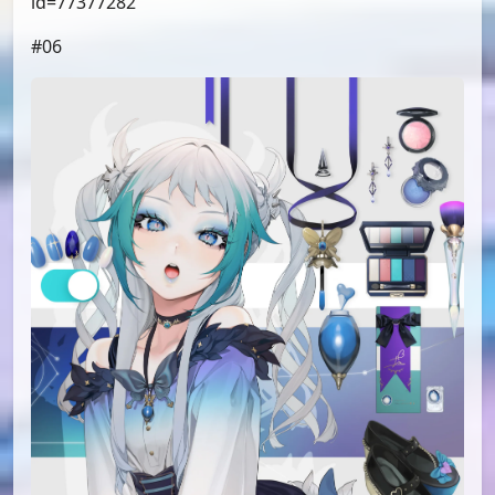
id=77377282
#06