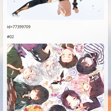
id=77399709
#02