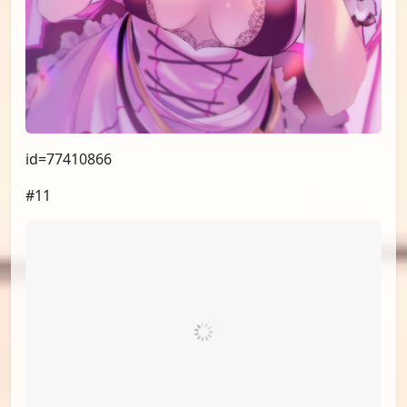
id=77399689
#10