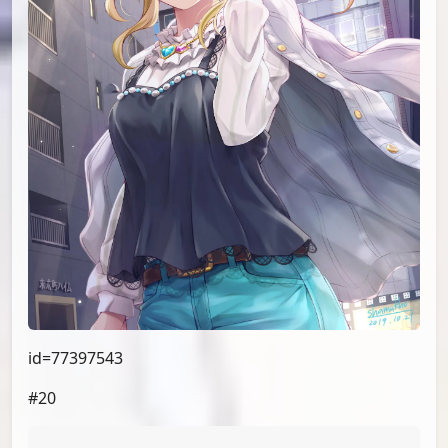
id=77429236
#18
id=77409002
#19