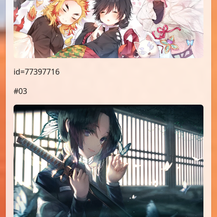
id=77397716
#03