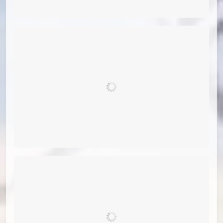
id=77397543
#20