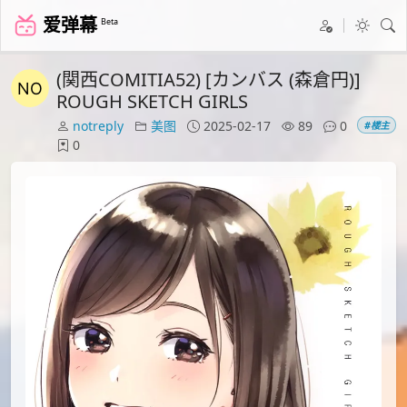
爱弹幕
Beta
(関西COMITIA52) [カンバス (森倉円)]
ROUGH SKETCH GIRLS
notreply
美图
2025-02-17
89
0
#楼主
0