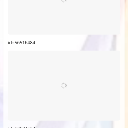
id=58178288
id=56516484