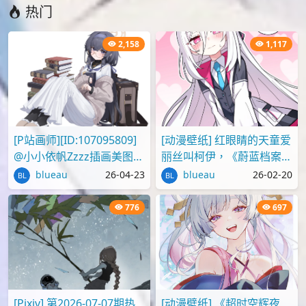
下载
P站
P站画师
日本画师
日本画师肿柴
精选壁纸
肿柴
高清壁纸
本文由
爱弹幕
会员
thunter
投稿，转载请注明来源：
https://idanmu.net/000453/
以上内容仅为投稿者个人意见，仅供参考，如有违规或侵权
请点击上面报告按钮提交反馈。
评论
您必须
登录
才能评论！
Lv.4
thunter