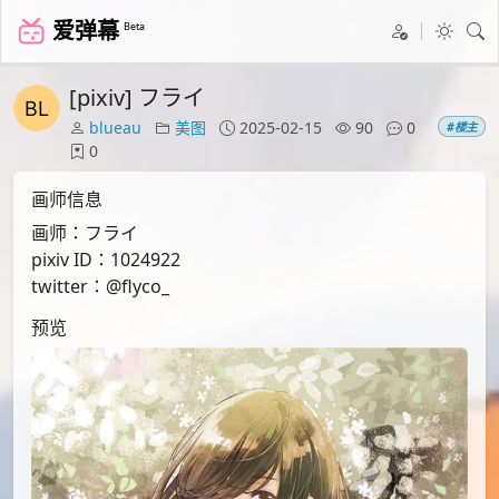
爱弹幕
Beta
[pixiv] フライ
blueau
美图
2025-02-15
90
0
#楼主
0
画师信息
画师：フライ
pixiv ID：1024922
twitter：@flyco_
预览