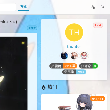
搜索
eikatsu)
Lv.4
#楼主
thunter
2114 篇
0
投稿
评论
7965
节操
热门
2,161