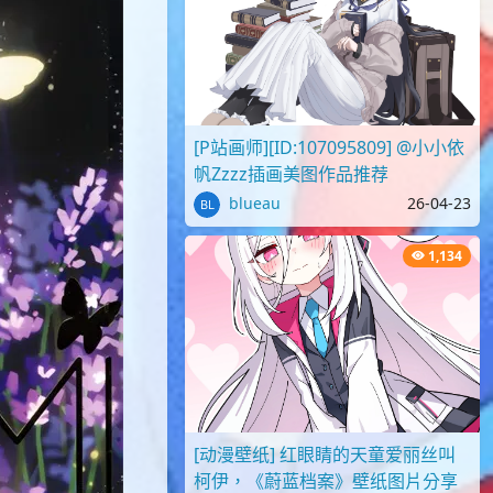
[P站画师][ID:107095809] @小小依
帆Zzzz插画美图作品推荐
blueau
26-04-23
1,134
[动漫壁纸] 红眼睛的天童爱丽丝叫
柯伊，《蔚蓝档案》壁纸图片分享