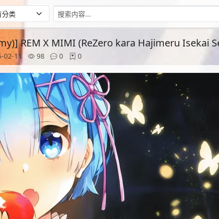
my)] REM X MIMI (ReZero kara Hajimeru Isekai S
-02-11
98
0
0