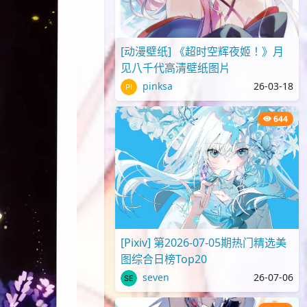
[动漫壁纸] 《超时空辉夜姬！》月
见八千代高清壁纸图片
pinksa
26-03-18
644
[Pixiv] 第2026-07-05期热门精选美
图综合日榜Top20
seven
26-07-06