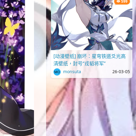
599
[动漫壁纸] 崩坏：星穹铁道爻光高
清壁纸，封号“戎韬将军”
monsuta
26-03-05