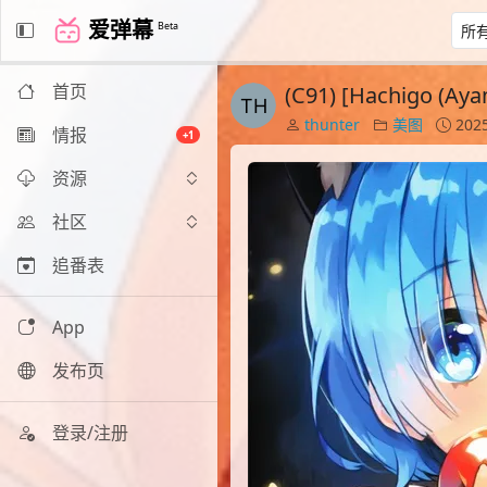
爱弹幕
Beta
首页
(C91) [Hachigo (Aya
thunter
美图
2025
情报
+1
资源
社区
追番表
App
发布页
登录/注册