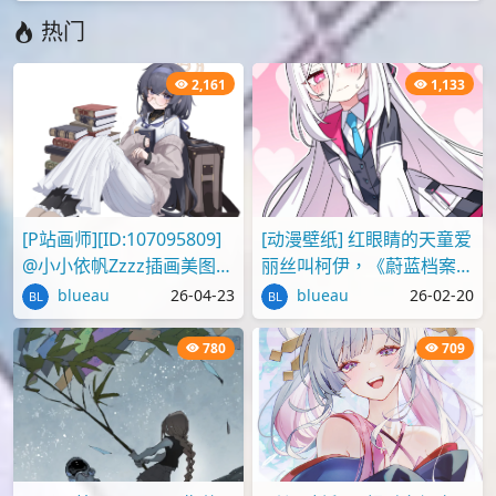
本文由
爱弹幕
会员
seven
投稿，转载请注明来源：
https://idanmu.net/000424/
以上内容仅为投稿者个人意见，仅供参考，如有违规或侵权
请点击上面报告按钮提交反馈。
评论
您必须
登录
才能评论！
Lv.4
seven
2116 篇
0
8100
投稿
评论
节操