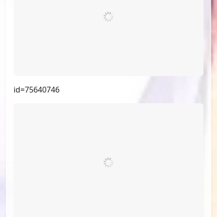
id=75977096
id=75747535