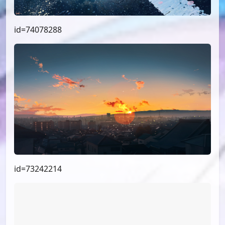
id=74078288
id=73242214