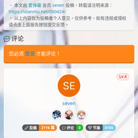
id=75601088
id=74902740
下载
banishment
P站
P站画师
手机壁纸
日本画师banishment
精选壁纸
高清壁纸