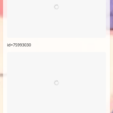
id=65253358
id=64540108