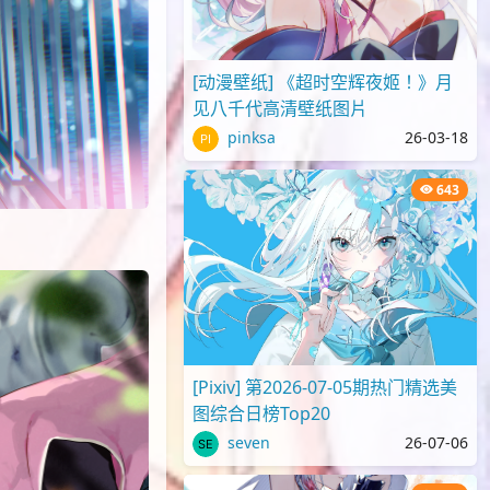
[动漫壁纸] 《超时空辉夜姬！》月
见八千代高清壁纸图片
pinksa
26-03-18
643
[Pixiv] 第2026-07-05期热门精选美
图综合日榜Top20
seven
26-07-06