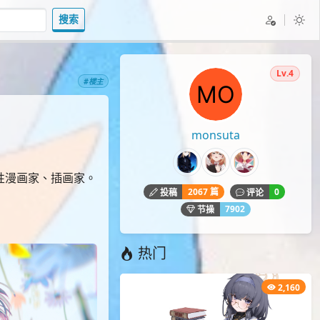
搜索
Lv.4
#楼主
monsuta
女性漫画家、插画家。
2067 篇
0
投稿
评论
7902
节操
热门
2,160