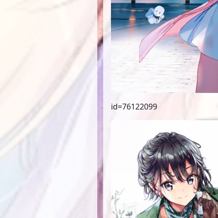
id=76122099