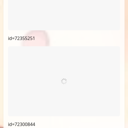
id=72392948
id=72355251