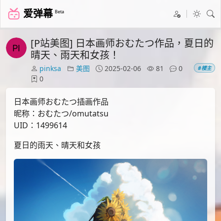
爱弹幕
Beta
[P站美图] 日本画师おむたつ作品，夏日的
晴天、雨天和女孩！
pinksa
美图
2025-02-06
81
0
#楼主
0
日本画师おむたつ插画作品
昵称：おむたつ/omutatsu
UID：1499614
夏日的雨天、晴天和女孩