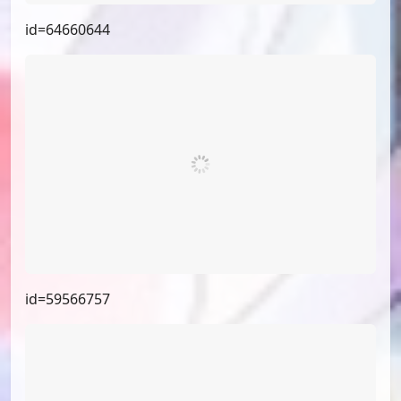
id=65309410
id=64660644