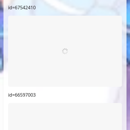
id=68174802
id=67542410