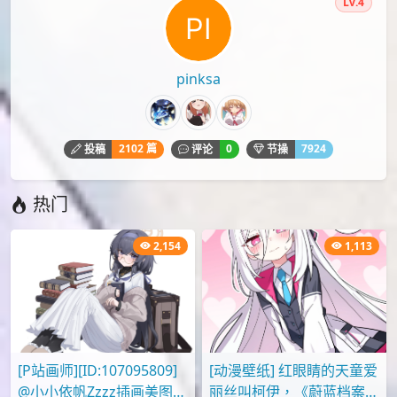
高清壁纸
本文由
爱弹幕
会员
pinksa
投稿，转载请注明来源：
https://idanmu.net/000406/
以上内容仅为投稿者个人意见，仅供参考，如有违规或侵权
请点击上面报告按钮提交反馈。
评论
您必须
登录
才能评论！
Lv.4
pinksa
2102 篇
0
7924
投稿
评论
节操