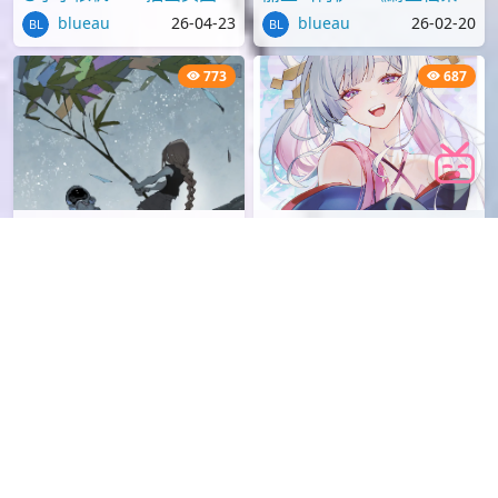
热门
2,154
1,113
[P站画师][ID:107095809]
[动漫壁纸] 红眼睛的天童爱
@小小依帆Zzzz插画美图作
丽丝叫柯伊，《蔚蓝档案》
品推荐
壁纸图片分享
blueau
26-04-23
blueau
26-02-20
773
687