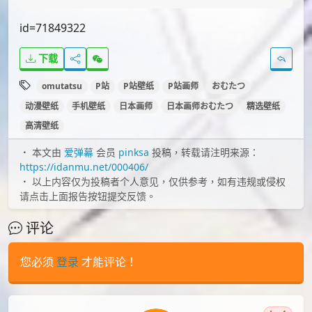
id=54527219
id=71849322
下载
omutatsu
P站
P站壁纸
P站画师
おむたつ
动漫壁纸
手机壁纸
日本画师
日本画师おむたつ
精选壁纸