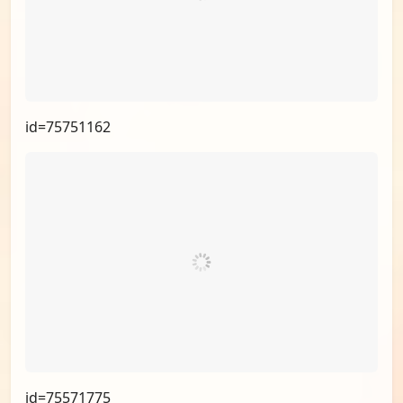
id=75751162
id=75571775