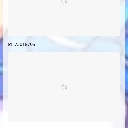
id=73944738
id=72018705