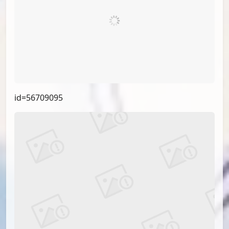
id=63572586
id=63640651