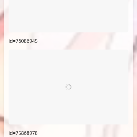
id=76086945
id=75868978