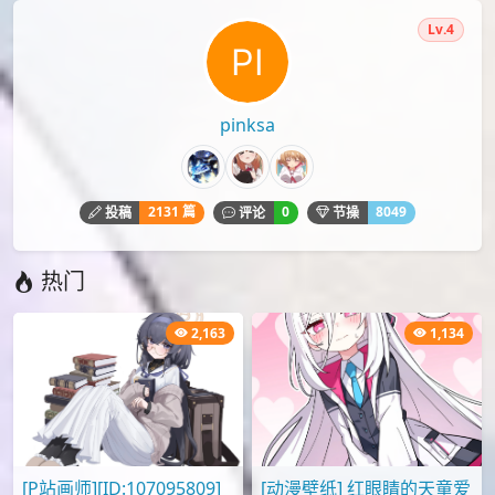
id=62707283
下载
P站
P站画师
SilverE
台湾画师
台湾画师SilverE
手机壁纸
精选壁纸
高清壁纸
本文由
爱弹幕
会员
pinksa
投稿，转载请注明来源：
https://idanmu.net/000385/
以上内容仅为投稿者个人意见，仅供参考，如有违规或侵权
请点击上面报告按钮提交反馈。
评论