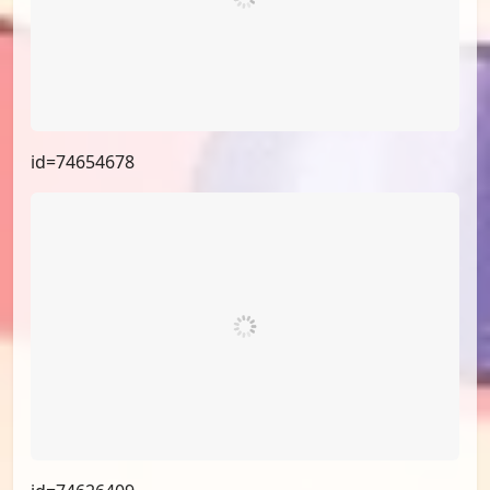
id=75498603
id=74654678