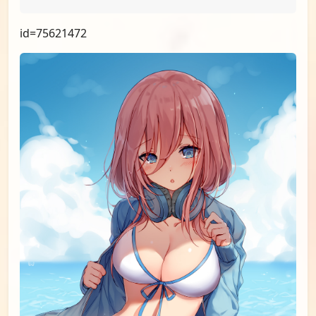
id=75938702
id=75621472