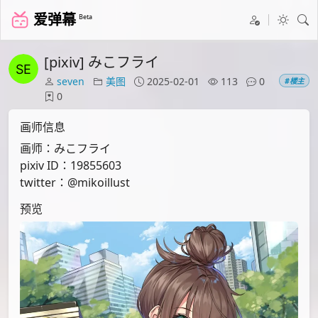
爱弹幕
Beta
[pixiv] みこフライ
seven
美图
2025-02-01
113
0
#楼主
0
画师信息
画师：みこフライ
pixiv ID：19855603
twitter：@mikoillust
预览