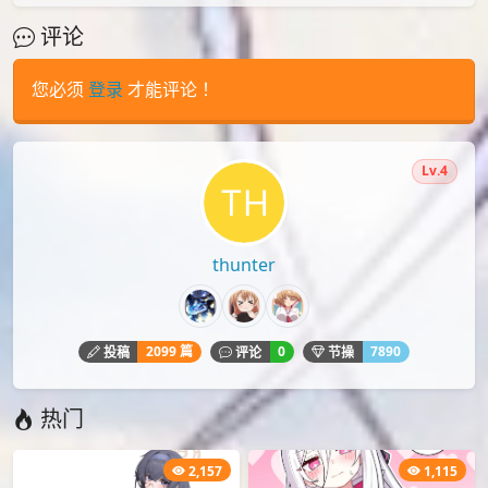
评论
您必须
登录
才能评论！
Lv.4
thunter
2099 篇
0
7890
投稿
评论
节操
热门
2,157
1,115