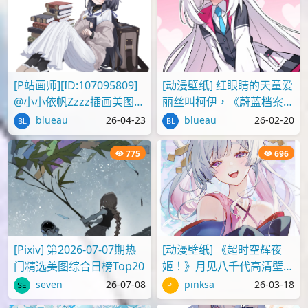
[P站画师][ID:107095809]
[动漫壁纸] 红眼睛的天童爱
@小小依帆Zzzz插画美图作
丽丝叫柯伊，《蔚蓝档案》
品推荐
壁纸图片分享
blueau
26-04-23
blueau
26-02-20
775
696
[Pixiv] 第2026-07-07期热
[动漫壁纸] 《超时空辉夜
门精选美图综合日榜Top20
姬！》月见八千代高清壁纸
图片
seven
26-07-08
pinksa
26-03-18