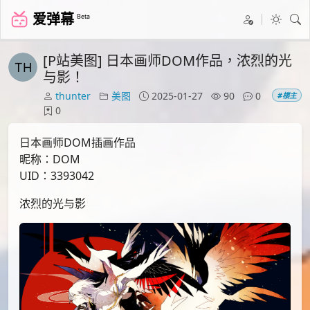
爱弹幕
Beta
[P站美图] 日本画师DOM作品，浓烈的光
与影！
thunter
美图
2025-01-27
90
0
#楼主
0
日本画师DOM插画作品
昵称：DOM
UID：3393042
浓烈的光与影