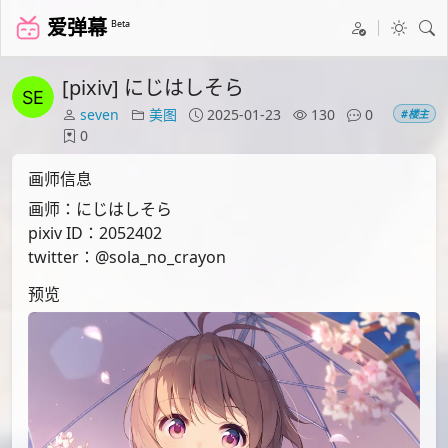
爱弹幕
Beta
[pixiv] にじはしそら
seven
美图
2025-01-23
130
0
#楼主
0
画师信息
画师：にじはしそら
pixiv ID：2052402
twitter：@sola_no_crayon
预览