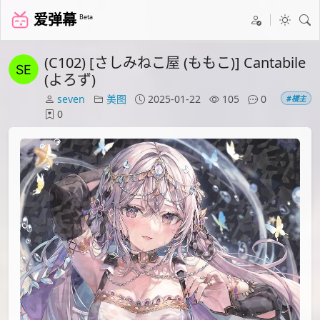
爱弹幕
Beta
(C102) [さしみねこ屋 (ももこ)] Cantabile
(よろず)
seven
美图
2025-01-22
105
0
#楼主
0