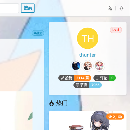
搜索
Lv.4
#楼主
thunter
2114 篇
0
投稿
评论
7965
节操
热门
2,160