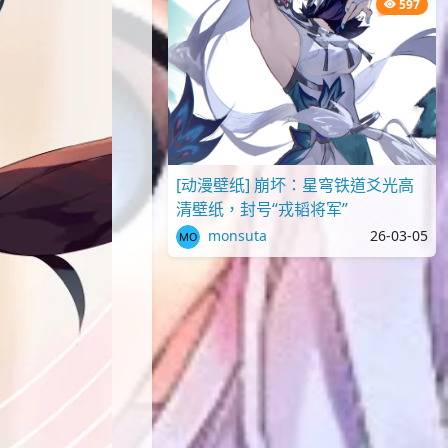
597
[动漫壁纸] 崩坏：星穹铁道爻光高
清壁纸，封号“戎韬将军”
monsuta
26-03-05