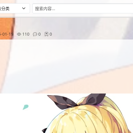
-01-19
110
0
0