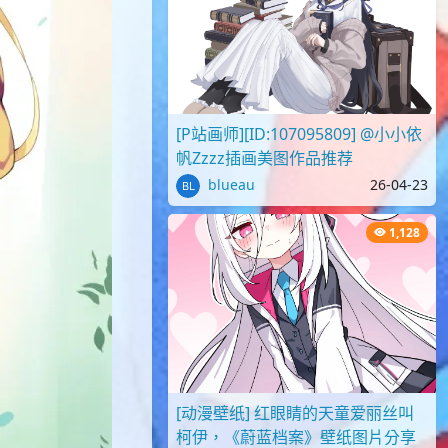
[P站画师][ID:107095809] @小小依
帆Zzzz插画美图作品推荐
blueau
26-04-23
1,128
[动漫壁纸] 红眼睛的天童爱丽丝叫
柯伊，《蔚蓝档案》壁纸图片分享