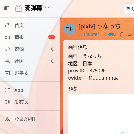
爱弹幕
Beta
首页
[pixiv] うなっち
thunter
美图
2025
情报
+8
画师信息
资源
画师：うなっち
社区
地区：日本
pixiv ID：375096
追番表
twitter：@uuuunnnaa
预览
App
发布页
登录/注册