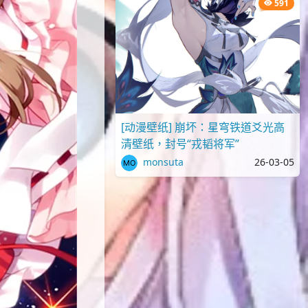
591
[动漫壁纸] 崩坏：星穹铁道爻光高
清壁纸，封号“戎韬将军”
monsuta
26-03-05