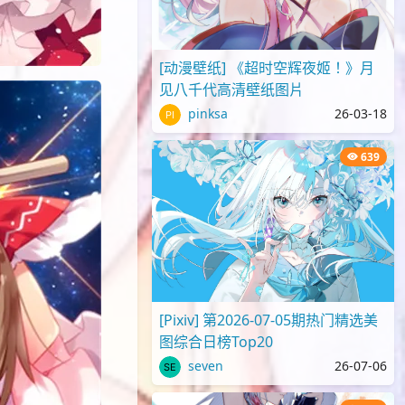
[动漫壁纸] 《超时空辉夜姬！》月
见八千代高清壁纸图片
pinksa
26-03-18
639
[Pixiv] 第2026-07-05期热门精选美
图综合日榜Top20
seven
26-07-06