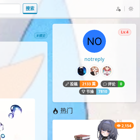
搜索
Lv.4
#楼主
notreply
2133 篇
0
投稿
评论
7810
节操
热门
2,154