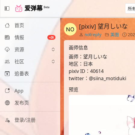
爱弹幕
Beta
首页
[pixiv] 望月しいな
notreply
美图
202
情报
+26
画师信息
资源
画师：望月しいな
社区
地区：日本
pixiv ID：40614
追番表
twitter：@siina_motiduki
预览
App
发布页
登录/注册