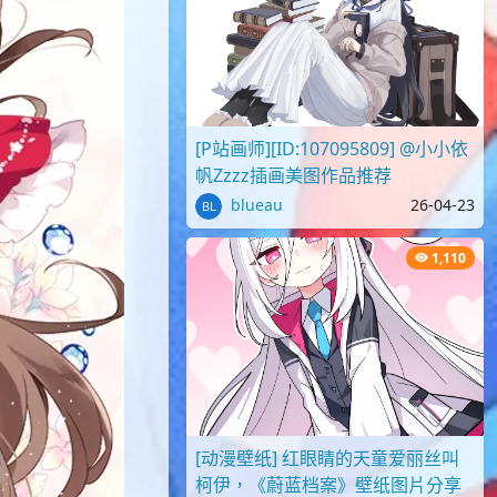
[P站画师][ID:107095809] @小小依
帆Zzzz插画美图作品推荐
blueau
26-04-23
1,110
[动漫壁纸] 红眼睛的天童爱丽丝叫
柯伊，《蔚蓝档案》壁纸图片分享