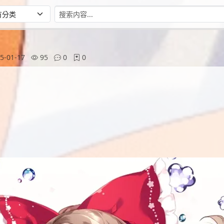
5-01-17
95
0
0