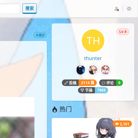
搜索
Lv.4
#楼主
thunter
2114 篇
0
投稿
评论
7965
节操
热门
2,161