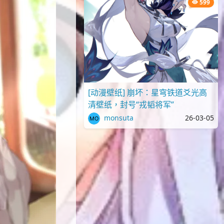
599
[动漫壁纸] 崩坏：星穹铁道爻光高
清壁纸，封号“戎韬将军”
monsuta
26-03-05