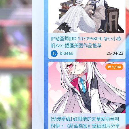
[P站画师][ID:107095809] @小小依
帆Zzzz插画美图作品推荐
blueau
26-04-23
1,134
[动漫壁纸] 红眼睛的天童爱丽丝叫
柯伊，《蔚蓝档案》壁纸图片分享