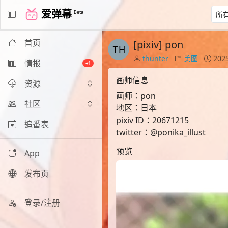
爱弹幕
Beta
首页
[pixiv] pon
thunter
美图
2025
情报
+1
画师信息
资源
画师：pon
社区
地区：日本
pixiv ID：20671215
追番表
twitter：@ponika_illust
预览
App
发布页
登录/注册