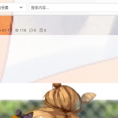
-01-17
118
0
0