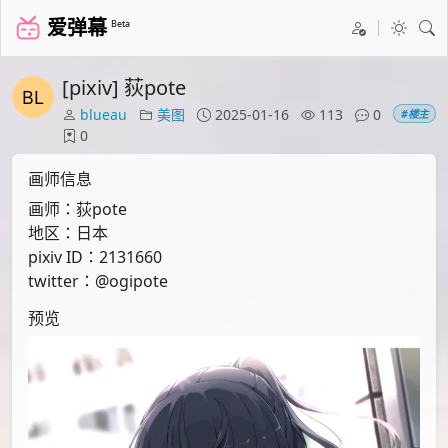
爱弹幕
Beta
[pixiv] 荻pote
blueau
美图
2025-01-16
113
0
#楼主
0
画师信息
画师：荻pote
地区：日本
pixiv ID：2131660
twitter：@ogipote
预览