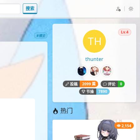
搜索
Lv.4
#楼主
thunter
2099 篇
0
投稿
评论
7890
节操
热门
2,154