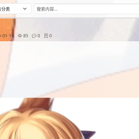
-01-14
85
0
0