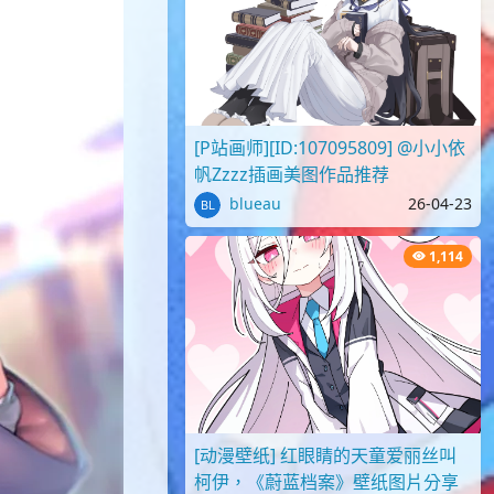
[P站画师][ID:107095809] @小小依
帆Zzzz插画美图作品推荐
blueau
26-04-23
1,114
[动漫壁纸] 红眼睛的天童爱丽丝叫
柯伊，《蔚蓝档案》壁纸图片分享