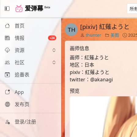
爱弹幕
Beta
首页
[pixiv] 紅薙ようと
thunter
美图
2025
情报
+24
画师信息
资源
画师：紅薙ようと
社区
地区：日本
pixiv：紅薙ようと
追番表
twitter：@akanagi
预览
App
发布页
登录/注册