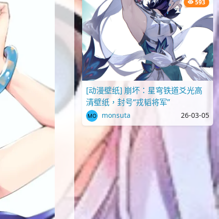
593
[动漫壁纸] 崩坏：星穹铁道爻光高
清壁纸，封号“戎韬将军”
monsuta
26-03-05