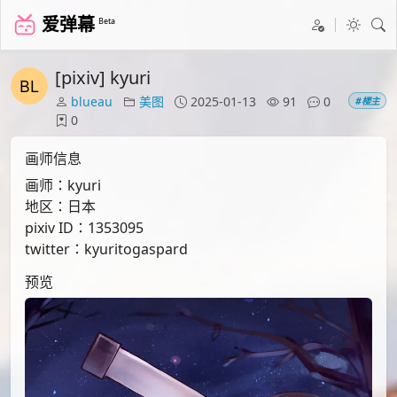
爱弹幕
Beta
[pixiv] kyuri
blueau
美图
2025-01-13
91
0
#楼主
0
画师信息
画师：kyuri
地区：日本
pixiv ID：1353095
twitter：kyuritogaspard
预览