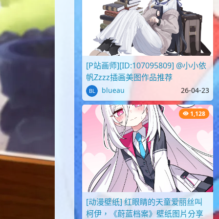
[P站画师][ID:107095809] @小小依
帆Zzzz插画美图作品推荐
blueau
26-04-23
1,128
[动漫壁纸] 红眼睛的天童爱丽丝叫
柯伊，《蔚蓝档案》壁纸图片分享