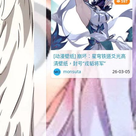
597
[动漫壁纸] 崩坏：星穹铁道爻光高
清壁纸，封号“戎韬将军”
monsuta
26-03-05