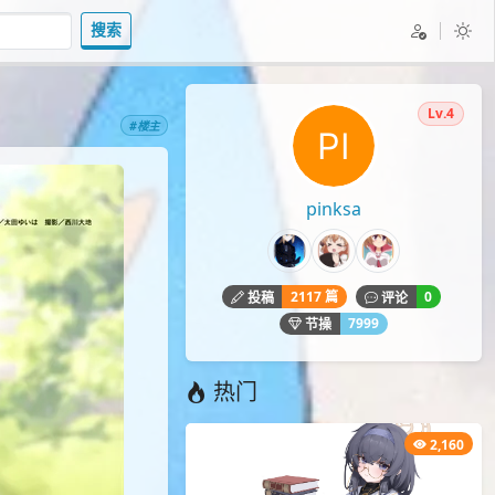
搜索
Lv.4
#楼主
pinksa
2117 篇
0
投稿
评论
7999
节操
热门
2,160