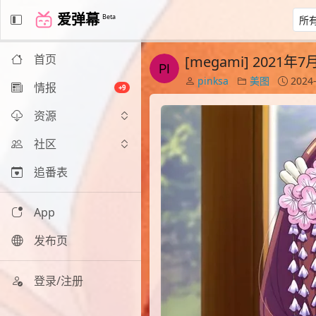
爱弹幕
Beta
首页
[megami] 2021
pinksa
美图
2024-
情报
+9
资源
社区
追番表
App
发布页
登录/注册