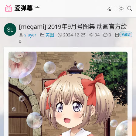
爱弹幕
Beta
[megami] 2019年9月号图集 动画官方绘
slayer
美图
2024-12-25
94
0
#楼主
0