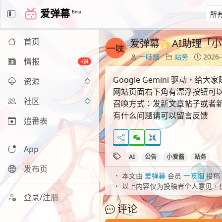
爱弹幕
Beta
首页
爱弹幕✨AI助理「
一吱烟
站务
2026-
情报
+24
Google Gemini 驱动，给
资源
网站页面右下角有漂浮按钮可
社区
召唤方式：发新文章帖子或者
有什么问题请可以留言反馈
追番表
App
AI
公告
小爱酱
站务
发布页
本文由
爱弹幕
会员
一吱烟
投稿
以上内容仅为投稿者个人意见，
登录/注册
评论