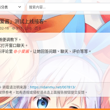
小爱酱」测试上线接客~
02-16
917
0
0
大家随便调教下。
以打开窗口聊天。
新评论里
@小爱酱
，让她回答问题、聊天、评价等等。
，转载请注明来源：
https://idanmu.net/007813/
仅供参考，如有违规或侵权请点击上面报告按钮提交反馈。