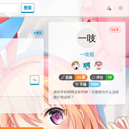
搜索
Lv.3
#楼主
一吱烟
23 篇
19
投稿
评论
1066
节操
我的手机明明没有坏掉，可是她为什么没给
我打电话呢？
热门