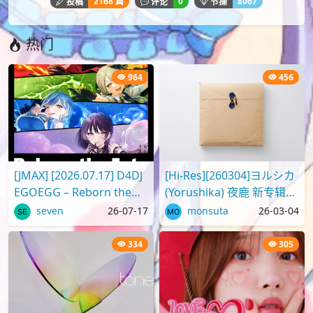
2168 篇
0
8067
投稿
评论
节操
热门
964
456
[JMAX] [2026.07.17] D4DJ
[Hi-Res][260304]ヨルシカ
EGOEGG – Reborn the
(Yorushika) 夜鹿 新专辑
Fate [FLAC]
Digital Album「二人称」
seven
26-07-17
monsuta
26-03-04
[96kHz/24bit][FLAC]
334
305