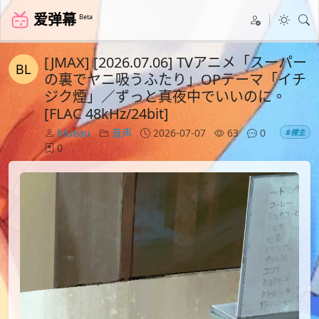
爱弹幕
Beta
[JMAX] [2026.07.06] TVアニメ「スーパー
の裏でヤニ吸うふたり」OPテーマ「イチ
ジク煙」／ずっと真夜中でいいのに。
[FLAC 48kHz/24bit]
blueau
音声
2026-07-07
63
0
#楼主
0