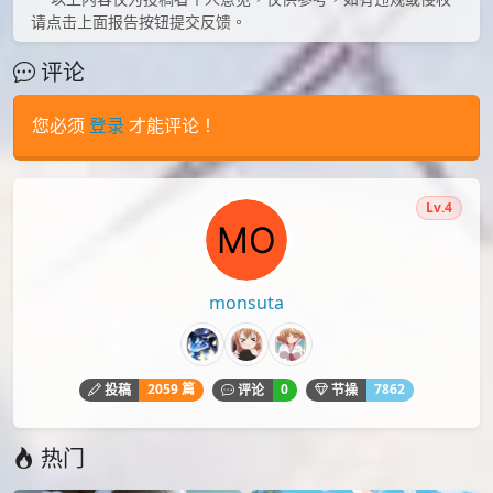
请点击上面报告按钮提交反馈。
评论
您必须
登录
才能评论！
Lv.4
monsuta
2059 篇
0
7862
投稿
评论
节操
热门