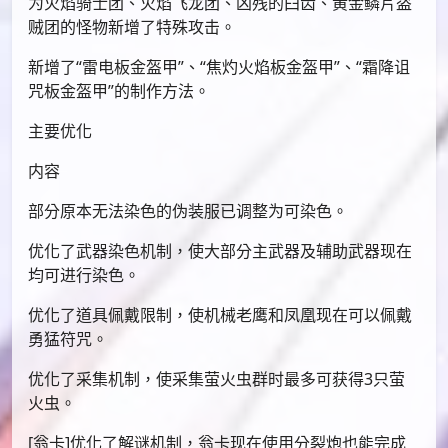
为火焰骑士团、火焰飞龙团、凶残的臼齿、黄金鳞片盗
贼团的怪物新增了特殊攻击。
新增了“雷电板金盔甲”、“焦灼火焰板金盔甲”、“霜降诅
咒板金盔甲”的制作方法。
主要优化
内容
部分原本无法染色的伪装服已调整为可染色。
优化了武器染色机制，使大部分主武器及辅助武器现在
均可进行染色。
优化了道具佩戴限制，使机械老鹰和凤凰现在可以佩戴
勇猛符咒。
优化了采集机制，使采集萤火虫群时最多可获得3只萤
火虫。
[翁卡]优化了解谜机制，翁卡现在使用分裂炮也能完成