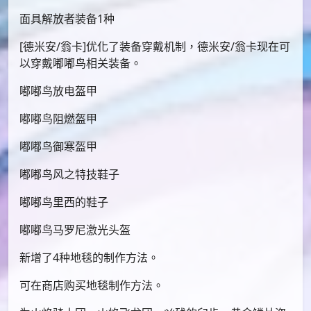
面具解放者装备1种
[德米安/翁卡]优化了装备穿戴机制，德米安/翁卡现在可
以穿戴嘟嘟鸟相关装备。
嘟嘟鸟放电盔甲
嘟嘟鸟阻燃盔甲
嘟嘟鸟御寒盔甲
嘟嘟鸟风之特技鞋子
嘟嘟鸟里西的鞋子
嘟嘟鸟马罗尼激光头盔
新增了4种地毯的制作方法。
可在商店购买地毯制作方法。