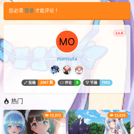
您必须
登录
才能评论！
Lv.4
monsuta
2067 篇
0
7902
投稿
评论
节操
热门
13,372
12,035