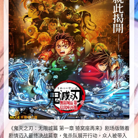
《鬼灭之刃：无限城篇 第一章 猗窝座再来》剧场版随着
剧情迈入最终决战篇章，鬼杀队展开行动，众人被带入