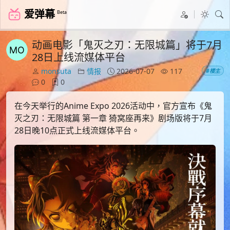
爱弹幕
Beta
动画电影「鬼灭之刃：无限城篇」将于7月
28日上线流媒体平台
monsuta
情报
2026-07-07
117
#楼主
0
0
在今天举行的Anime Expo 2026活动中，官方宣布《鬼
灭之刃：无限城篇 第一章 猗窝座再来》剧场版将于7月
28日晚10点正式上线流媒体平台。