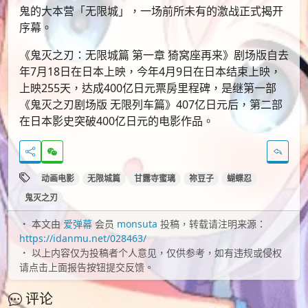
鬼的大本营「无限城」，一场前所未有的激战正式揭开
序幕。
《鬼灭之刃：无限城篇 第一章 猗窝座再来》剧场版自去
年7月18日在日本上映，今年4月9日在日本结束上映，
上映255天，达成400亿日元票房里程碑，是继第一部
《鬼灭之刃剧场版 无限列车篇》407亿日元后，第二部
在日本影史突破400亿日元的电影作品。
动画电影
无限城篇
甘露寺蜜璃
祢豆子
蝴蝶忍
鬼灭之刃
本文由
爱弹幕
会员
monsuta
投稿，转载请注明来源：
https://idanmu.net/028463/
以上内容仅为投稿者个人意见，仅供参考，如有违规或侵权
请点击上面报告按钮提交反馈。
评论