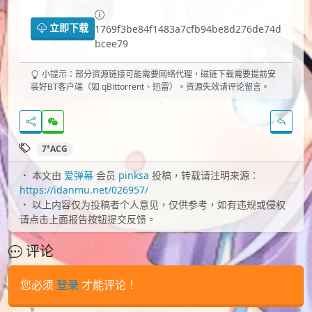
立即下载
1769f3be84f1483a7cfb94be8d276de74d
bcee79
小提示：部分资源链接可能需要网络代理，磁链下载需要提前安
装好BT客户端（如 qBittorrent、迅雷）。资源失效请评论留言。
7³ACG
本文由
爱弹幕
会员
pinksa
投稿，转载请注明来源：
https://idanmu.net/026957/
以上内容仅为投稿者个人意见，仅供参考，如有违规或侵权
请点击上面报告按钮提交反馈。
评论
您必须
登录
才能评论！