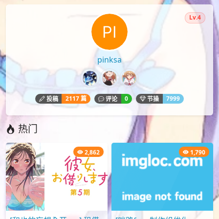
Lv.4
pinksa
2117 篇
0
7999
投稿
评论
节操
热门
2,862
1,790