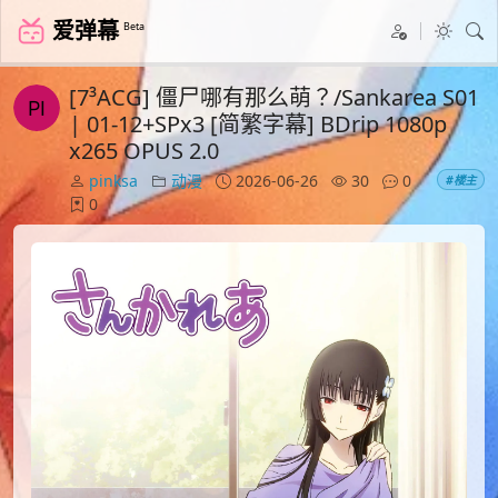
爱弹幕
Beta
[7³ACG] 僵尸哪有那么萌？/Sankarea S01
| 01-12+SPx3 [简繁字幕] BDrip 1080p
x265 OPUS 2.0
pinksa
动漫
2026-06-26
30
0
#楼主
0