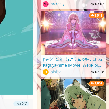
2025 蜡笔小新剧场版2025 超华
notreply
26-03-02
丽！灼热的春日部舞者们[..
1,511
[绿茶字幕组] 超时空辉夜姬 / Chou
Kaguya-hime [Movie][WebRip]
[1080p][简繁日内封]
pinksa
26-02-18
1,054
下载 0 次