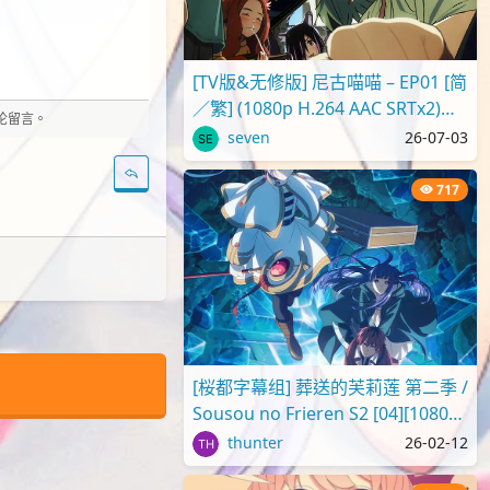
[TV版&无修版] 尼古喵喵 – EP01 [简
／繁] (1080p H.264 AAC SRTx2)
评论留言。
{Yani Neko | ヤニねこ | C..
seven
26-07-03
717
[桜都字幕组] 葬送的芙莉莲 第二季 /
Sousou no Frieren S2 [04][1080p]
[繁体内嵌]
thunter
26-02-12