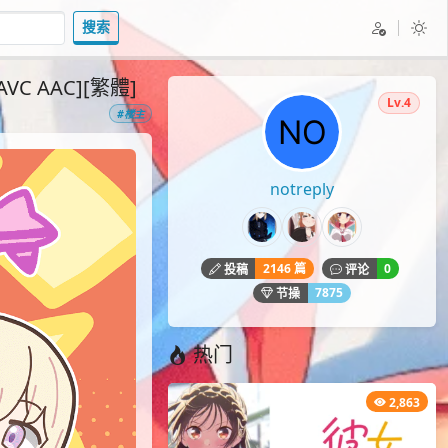
搜索
VC AAC][繁體]
Lv.4
#楼主
notreply
2146 篇
0
投稿
评论
7875
节操
热门
2,863