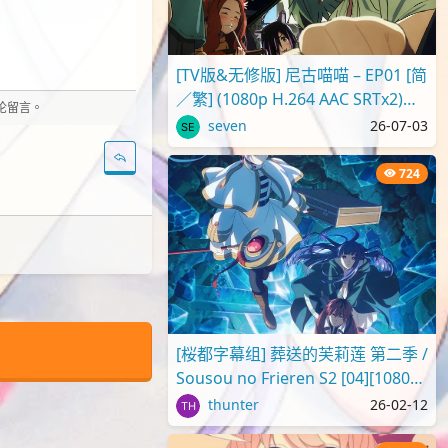
[TV版&无修版] 尼古喵喵 – EP01 [简
／繁] (1080p H.264 AAC SRTx2)
评论留言。
{Yani Neko | ヤニねこ | C..
seven
26-07-03
724
[桜都字幕组] 葬送的芙莉莲 第二季 /
Sousou no Frieren S2 [04][1080p]
[繁体内嵌]
thunter
26-02-12