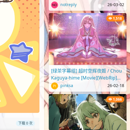
2025 蜡笔小新剧场版2025 超华
notreply
26-03-02
丽！灼热的春日部舞者们[..
1,518
[绿茶字幕组] 超时空辉夜姬 / Chou
Kaguya-hime [Movie][WebRip]
[1080p][简繁日内封]
pinksa
26-02-18
1,066
下载 0 次