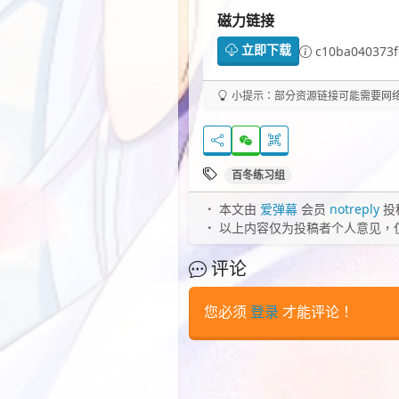
磁力链接
立即下载
c10ba040373
小提示：部分资源链接可能需要网络代
百冬练习组
本文由
爱弹幕
会员
notreply
投
以上内容仅为投稿者个人意见，
评论
您必须
登录
才能评论！