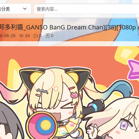
醬_GANSO BanG Dream Chan][38][1080p A
6-06-26
34
0
0