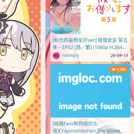
[和也的妄想全开ver.] 租借女友 第五
季 – EP02 [简／繁] (1080p H.264
AAC SRTx2) {出租女友 | 彼..
notreply
26-04-19
1,795
[咪路fans制作组优化
版]Crayonshinchan The Movie