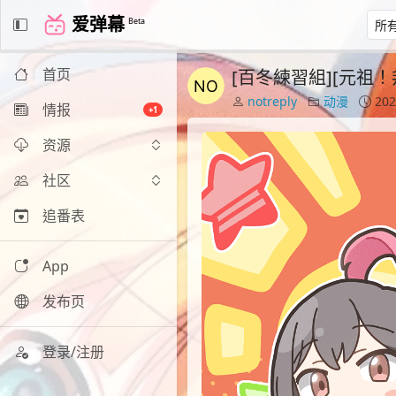
爱弹幕
Beta
首页
[百冬練習組][元祖！邦多利
notreply
动漫
202
情报
+1
资源
社区
追番表
App
发布页
登录/注册