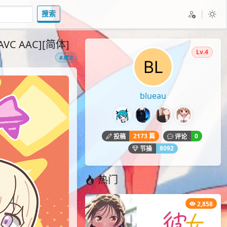
搜索
VC AAC][简体]
Lv.4
#楼主
blueau
2173 篇
0
投稿
评论
8092
节操
热门
2,858