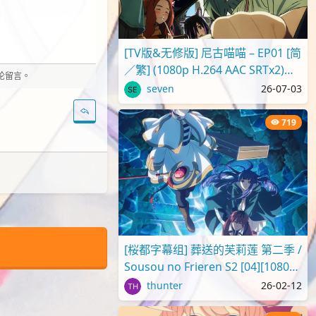
[TV版&无修版] 尼古喵喵 – EP01 [简
／繁] (1080p H.264 AAC SRTx2)
评论留言。
{Yani Neko | ヤニねこ | C..
seven
26-07-03
719
[桜都字幕组] 葬送的芙莉莲 第二季 /
Sousou no Frieren S2 [04][1080p]
[繁体内嵌]
thunter
26-02-12