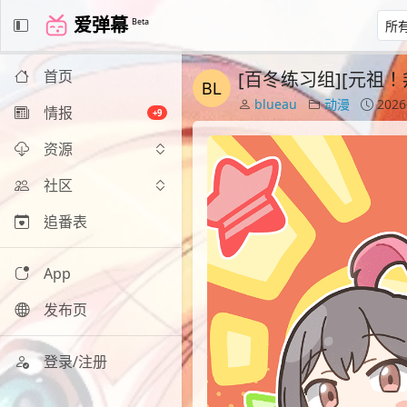
爱弹幕
Beta
首页
[百冬练习组][元祖！邦多利
blueau
动漫
2026
情报
+9
资源
社区
追番表
App
发布页
登录/注册