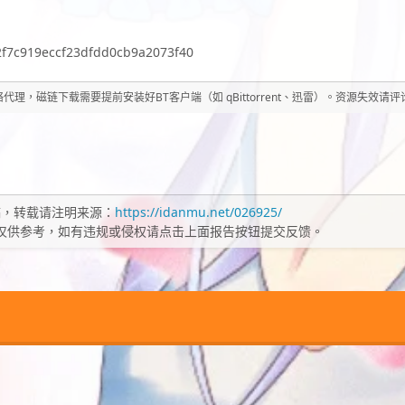
f7c919eccf23dfdd0cb9a2073f40
理，磁链下载需要提前安装好BT客户端（如 qBittorrent、迅雷）。资源失效请
，转载请注明来源：
https://idanmu.net/026925/
仅供参考，如有违规或侵权请点击上面报告按钮提交反馈。