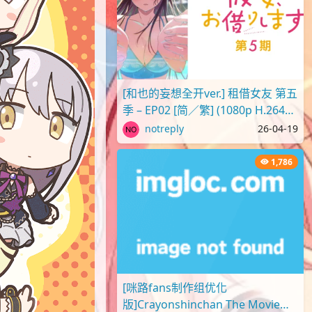
[和也的妄想全开ver.] 租借女友 第五
季 – EP02 [简／繁] (1080p H.264
AAC SRTx2) {出租女友 | 彼..
notreply
26-04-19
1,786
[咪路fans制作组优化
版]Crayonshinchan The Movie