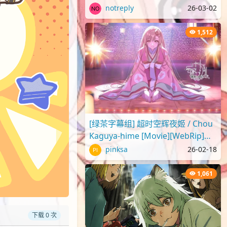
2025 蜡笔小新剧场版2025 超华
notreply
26-03-02
丽！灼热的春日部舞者们[..
1,512
[绿茶字幕组] 超时空辉夜姬 / Chou
Kaguya-hime [Movie][WebRip]
[1080p][简繁日内封]
pinksa
26-02-18
1,061
下载 0 次