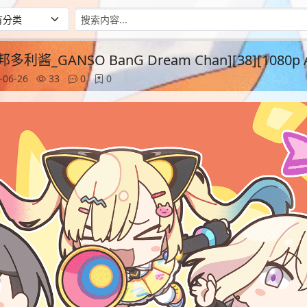
酱_GANSO BanG Dream Chan][38][1080p A
-06-26
33
0
0