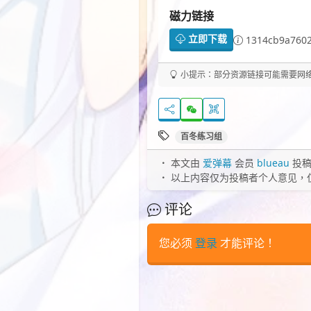
磁力链接
立即下载
1314cb9a7602
小提示：部分资源链接可能需要网络代
百冬练习组
本文由
爱弹幕
会员
blueau
投稿
以上内容仅为投稿者个人意见，
评论
您必须
登录
才能评论！