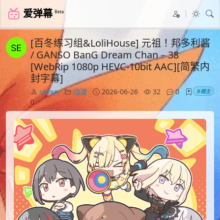
爱弹幕
Beta
[百冬练习组&LoliHouse] 元祖！邦多利酱
/ GANSO BanG Dream Chan – 38
[WebRip 1080p HEVC-10bit AAC][简繁内
封字幕]
seven
动漫
2026-06-26
32
0
#楼主
0