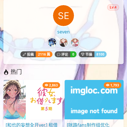
Lv.4
seven
2116 篇
0
8100
投稿
评论
节操
热门
2,863
1,793
[和也的妄想全开ver.] 租借
[咪路fans制作组优化