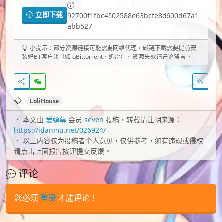
立即下载
92700f1fbc4502588e63bcfe8d600d67a1
abb527
小提示：部分资源链接可能需要网络代理，磁链下载需要提前安
装好BT客户端（如 qBittorrent、迅雷）。资源失效请评论留言。
LoliHouse
本文由
爱弹幕
会员
seven
投稿，转载请注明来源：
https://idanmu.net/026924/
以上内容仅为投稿者个人意见，仅供参考，如有违规或侵权
请点击上面报告按钮提交反馈。
评论
您必须
登录
才能评论！