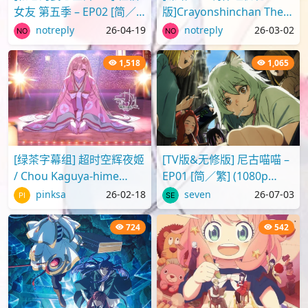
女友 第五季 – EP02 [简／
版]Crayonshinchan The
繁] (1080p H.264 AAC
Movie 2025 蜡笔小新剧场
notreply
26-04-19
notreply
26-03-02
SRTx2) {出租女友 | 彼..
版2025 超华丽！灼热的春
日部舞者们[..
1,518
1,065
[绿茶字幕组] 超时空辉夜姬
[TV版&无修版] 尼古喵喵 –
/ Chou Kaguya-hime
EP01 [简／繁] (1080p
[Movie][WebRip][1080p]
H.264 AAC SRTx2) {Yani
pinksa
26-02-18
seven
26-07-03
[简繁日内封]
Neko | ヤニねこ | C..
724
542