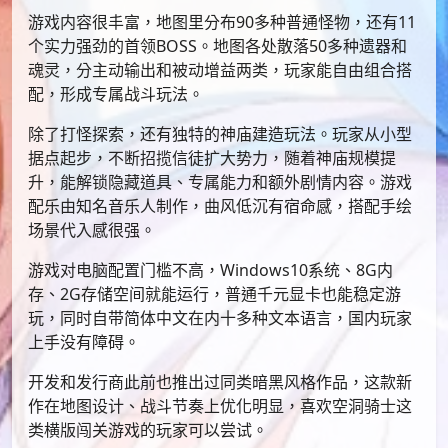
游戏内容很丰富，地图里分布90多种普通怪物，还有11
个实力强劲的首领BOSS。地图各处散落50多种遗器和
魂灵，分主动输出和被动增益两类，玩家能自由组合搭
配，形成专属战斗玩法。
除了打怪探索，还有独特的神庙建造玩法。玩家从小型
据点起步，不断招揽信徒扩大势力，随着神庙规模提
升，能解锁隐藏道具、专属能力和额外剧情内容。游戏
配乐由知名音乐人制作，曲风低沉有宿命感，搭配手绘
场景代入感很强。
游戏对电脑配置门槛不高，Windows10系统、8G内
存、2G存储空间就能运行，普通千元显卡也能稳定游
玩，同时自带简体中文在内十多种文本语言，国内玩家
上手没有障碍。
开发和发行商此前也推出过同类暗黑风格作品，这款新
作在地图设计、战斗节奏上优化明显，喜欢空洞骑士这
类横版闯关游戏的玩家可以尝试。