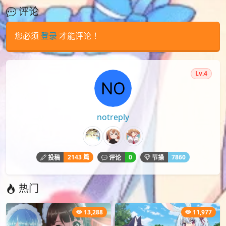
评论
您必须
登录
才能评论！
Lv.4
notreply
2143 篇
0
7860
投稿
评论
节操
热门
13,288
11,977