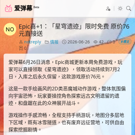
爱弹幕
Beta
Epic喜+1：「星穹遗迹」限时免费 原价76
元直接送
notreply
情报
2026-06-26
42
0
#楼主
0
爱弹幕6月26日消息，Epic商城更新本周免费游戏，玩
家可以直接领取《星穹遗迹》，领取活动持续到7月2
日，入库之后永久保留，这款游戏原价76元。
这是一款手绘画风的2D类恶魔城动作游戏，整体氛围偏
向宇宙恐怖，玩家要操控角色探索远古文明遗留的遗
迹，和盘踞在此的众神展开战斗。
游戏操作手感流畅，全程支持手柄游玩，地图分多层地
下区域，既有冰雪隧道，也有废弃远征营地，可供自由
探索挖掘剧情。