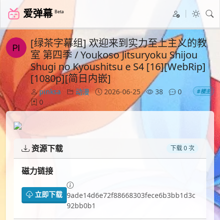
爱弹幕
Beta
[绿茶字幕组] 欢迎来到实力至上主义的教
室 第四季 / Youkoso Jitsuryoku Shijou
Shugi no Kyoushitsu e S4 [16][WebRip]
[1080p][简日内嵌]
pinksa
动漫
2026-06-25
38
0
#楼主
0
资源下载
下载 0 次
磁力链接
立即下载
9ade14d6e72f88668303fece6b3bb1d3c
92bb0b1