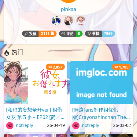
pinksa
2111 篇
0
7969
投稿
评论
节操
热门
2,857
1,785
[和也的妄想全开ver.] 租借
[咪路fans制作组优化
女友 第五季 – EP02 [简／
版]Crayonshinchan The
繁] (1080p H.264 AAC
Movie 2025 蜡笔小新剧场
notreply
26-04-19
notreply
26-03-02
SRTx2) {出租女友 | 彼..
版2025 超华丽！灼热的春