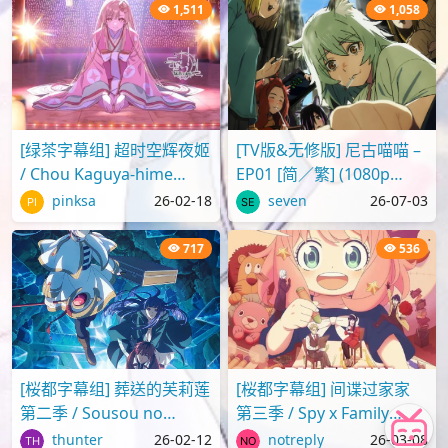
日部舞者们[..
1,511
1,058
[绿茶字幕组] 超时空辉夜姬
[TV版&无修版] 尼古喵喵 –
/ Chou Kaguya-hime
EP01 [简／繁] (1080p
[Movie][WebRip][1080p]
H.264 AAC SRTx2) {Yani
pinksa
26-02-18
seven
26-07-03
[简繁日内封]
Neko | ヤニねこ | C..
717
536
[桜都字幕组] 葬送的芙莉莲
[桜都字幕组] 间谍过家家
第二季 / Sousou no
第三季 / Spy x Family
Frieren S2 [04][1080p][繁
(2025) [01-13Fin][1080p]
thunter
26-02-12
notreply
26-03-08