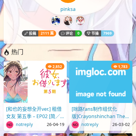
pinksa
2111 篇
0
7969
投稿
评论
节操
热门
2,852
1,783
[和也的妄想全开ver.] 租借
[咪路fans制作组优化
女友 第五季 – EP02 [简／
版]Crayonshinchan The
繁] (1080p H.264 AAC
Movie 2025 蜡笔小新剧场
notreply
26-04-19
notreply
26-03-02
SRTx2) {出租女友 | 彼..
版2025 超华丽！灼热的春