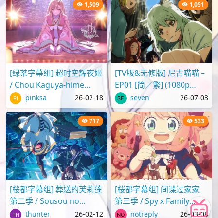
日部舞者们[..
1,509
1,051
[绿茶字幕组] 超时空辉夜姬
[TV版&无修版] 尼古喵喵 –
/ Chou Kaguya-hime
EP01 [简／繁] (1080p
[Movie][WebRip][1080p]
H.264 AAC SRTx2) {Yani
pinksa
26-02-18
seven
26-07-03
[简繁日内封]
Neko | ヤニねこ | C..
717
533
[桜都字幕组] 葬送的芙莉莲
[桜都字幕组] 间谍过家家
第二季 / Sousou no
第三季 / Spy x Family
Frieren S2 [04][1080p][繁
(2025) [01-13Fin][1080p]
thunter
26-02-12
notreply
26-03-08