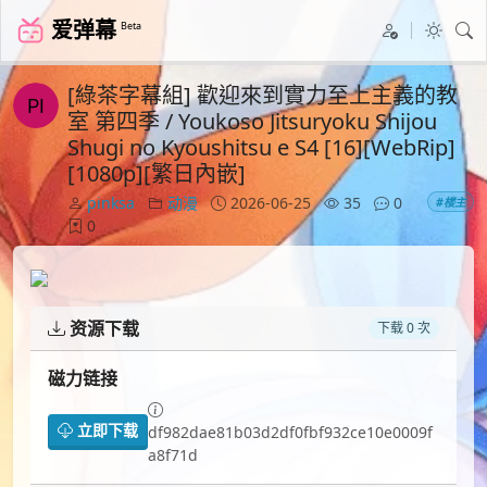
爱弹幕
Beta
[綠茶字幕組] 歡迎來到實力至上主義的教
室 第四季 / Youkoso Jitsuryoku Shijou
Shugi no Kyoushitsu e S4 [16][WebRip]
[1080p][繁日內嵌]
pinksa
动漫
2026-06-25
35
0
#楼主
0
资源下载
下载 0 次
磁力链接
立即下载
df982dae81b03d2df0fbf932ce10e0009f
a8f71d