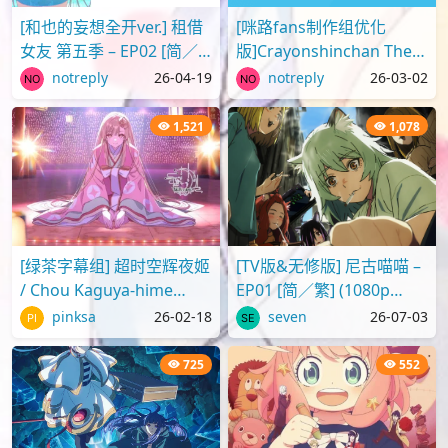
[和也的妄想全开ver.] 租借
[咪路fans制作组优化
女友 第五季 – EP02 [简／
版]Crayonshinchan The
繁] (1080p H.264 AAC
Movie 2025 蜡笔小新剧场
notreply
26-04-19
notreply
26-03-02
SRTx2) {出租女友 | 彼..
版2025 超华丽！灼热的春
日部舞者们[..
1,521
1,078
[绿茶字幕组] 超时空辉夜姬
[TV版&无修版] 尼古喵喵 –
/ Chou Kaguya-hime
EP01 [简／繁] (1080p
[Movie][WebRip][1080p]
H.264 AAC SRTx2) {Yani
pinksa
26-02-18
seven
26-07-03
[简繁日内封]
Neko | ヤニねこ | C..
725
552