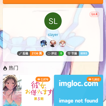
Lv.4
slayer
2136 篇
0
8093
投稿
评论
节操
热门
2,876
1,802