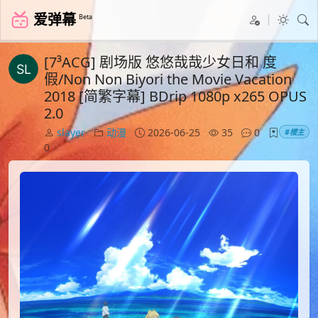
爱弹幕
Beta
[7³ACG] 剧场版 悠悠哉哉少女日和 度
假/Non Non Biyori the Movie Vacation
2018 [简繁字幕] BDrip 1080p x265 OPUS
2.0
slayer
动漫
2026-06-25
35
0
#楼主
0