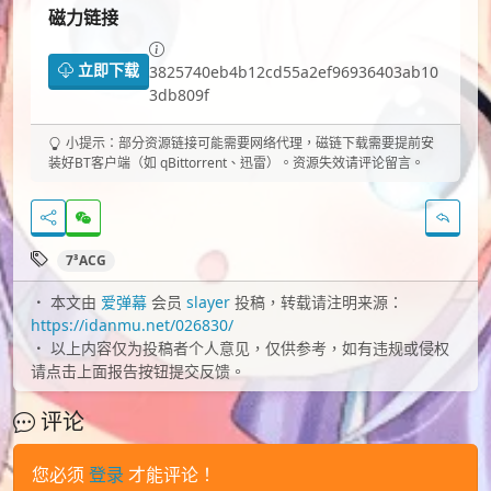
磁力链接
立即下载
3825740eb4b12cd55a2ef96936403ab10
3db809f
小提示：部分资源链接可能需要网络代理，磁链下载需要提前安
装好BT客户端（如 qBittorrent、迅雷）。资源失效请评论留言。
7³ACG
本文由
爱弹幕
会员
slayer
投稿，转载请注明来源：
https://idanmu.net/026830/
以上内容仅为投稿者个人意见，仅供参考，如有违规或侵权
请点击上面报告按钮提交反馈。
评论
您必须
登录
才能评论！