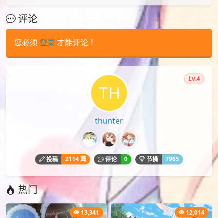
评论
您必须
登录
才能评论！
Lv.4
thunter
2114 篇
0
7965
投稿
评论
节操
热门
13,341
12,014