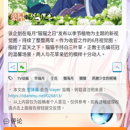
该企划在每月“猫猫之日”发布以季节植物为主题的新视
觉图，持续了整整两年。作为收官之作的6月视觉图，
描绘了蓝天之下，猫猫手持白三叶草，正教壬氏编花冠
的温馨场景，两人与花草亲近的模样十分动人。
TV动画
华瑞月
壬氏
猫海月
猫猫
药屋少女的呢喃
本文由
爱弹幕
会员
slayer
投稿，转载请注明来源：
https://idanmu.net/026813/
以上内容仅为投稿者个人意见，仅供参考，如有违规或侵权
请点击上面报告按钮提交反馈。
评论