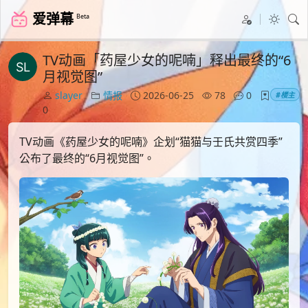
爱弹幕
Beta
TV动画「药屋少女的呢喃」释出最终的“6
月视觉图”
slayer
情报
2026-06-25
78
0
#楼主
0
TV动画《药屋少女的呢喃》企划“猫猫与壬氏共赏四季”
公布了最终的“6月视觉图”。