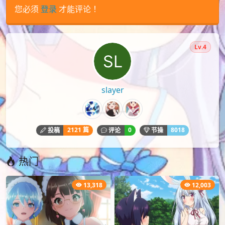
您必须
登录
才能评论！
Lv.4
slayer
2121 篇
0
8018
投稿
评论
节操
热门
13,318
12,003