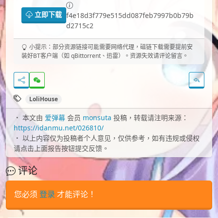
立即下载
f4e18d3f779e515dd087feb7997b0b79b
d2715c2
小提示：部分资源链接可能需要网络代理，磁链下载需要提前安
装好BT客户端（如 qBittorrent、迅雷）。资源失效请评论留言。
LoliHouse
本文由
爱弹幕
会员
monsuta
投稿，转载请注明来源：
https://idanmu.net/026810/
以上内容仅为投稿者个人意见，仅供参考，如有违规或侵权
请点击上面报告按钮提交反馈。
评论
您必须
登录
才能评论！