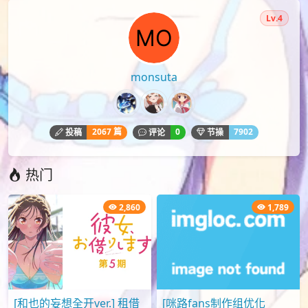
Lv.4
monsuta
2067 篇
0
7902
投稿
评论
节操
热门
2,860
1,789
[和也的妄想全开ver.] 租借
[咪路fans制作组优化