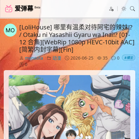
爱弹幕
Beta
[LoliHouse] 哪里有温柔对待阿宅的辣妹!?
/ Otaku ni Yasashii Gyaru wa Inai!? [01-
12 合集][WebRip 1080p HEVC-10bit AAC]
[简繁内封字幕][Fin]
monsuta
动漫
2026-06-25
35
0
#楼主
0