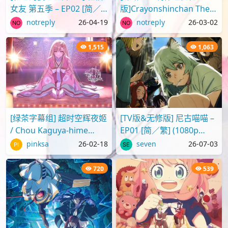
女友 第五季 – EP02 [简／
版]Crayonshinchan The
繁] (1080p H.264 AAC
Movie 2025 蜡笔小新剧场
notreply
26-04-19
notreply
26-03-02
SRTx2) {出租女友 | 彼..
版2025 超华丽！灼热的春
日部舞者们[..
1,515
1,063
[绿茶字幕组] 超时空辉夜姬
[TV版&无修版] 尼古喵喵 –
/ Chou Kaguya-hime
EP01 [简／繁] (1080p
[Movie][WebRip][1080p]
H.264 AAC SRTx2) {Yani
pinksa
26-02-18
seven
26-07-03
[简繁日内封]
Neko | ヤニねこ | C..
720
539