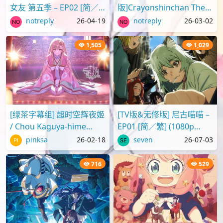
女友 第五季 – EP02 [简／
版]Crayonshinchan The
繁] (1080p H.264 AAC
Movie 2025 蜡笔小新剧场
notreply
26-04-19
notreply
26-03-02
SRTx2) {出租女友 | 彼..
版2025 超华丽！灼热的春
日部舞者们[..
1,505
1,029
[绿茶字幕组] 超时空辉夜姬
[TV版&无修版] 尼古喵喵 –
/ Chou Kaguya-hime
EP01 [简／繁] (1080p
[Movie][WebRip][1080p]
H.264 AAC SRTx2) {Yani
pinksa
26-02-18
seven
26-07-03
[简繁日内封]
Neko | ヤニねこ | C..
716
529