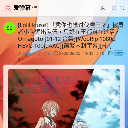
爱弹幕
Beta
[LoliHouse] 「凭你也想讨伐魔王？」被勇
者小队逐出队伍，只好在王都自在过活 /
Omagoto [01-12 合集][WebRip 1080p
HEVC-10bit AAC][简繁内封字幕][Fin]
seven
动漫
2026-06-25
33
0
#楼主
0