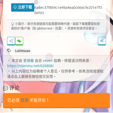
立即下载
6a8ec37f869c1e49a4ea0c66dcfe201e7f3
0efd3
小提示：部分资源链接可能需要网络代理，磁链下载需要提前安
装好BT客户端（如 qBittorrent、迅雷）。资源失效请评论留言。
LoliHouse
本文由
爱弹幕
会员
seven
投稿，转载请注明来源：
https://idanmu.net/026808/
以上内容仅为投稿者个人意见，仅供参考，如有违规或侵权
请点击上面报告按钮提交反馈。
评论
您必须
登录
才能评论！