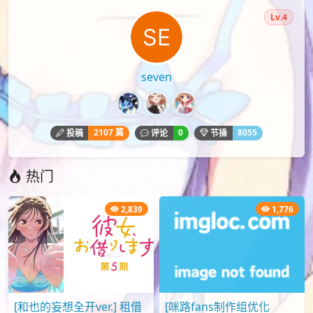
Lv.4
seven
2107 篇
0
8055
投稿
评论
节操
热门
2,839
1,776
[和也的妄想全开ver.] 租借
[咪路fans制作组优化