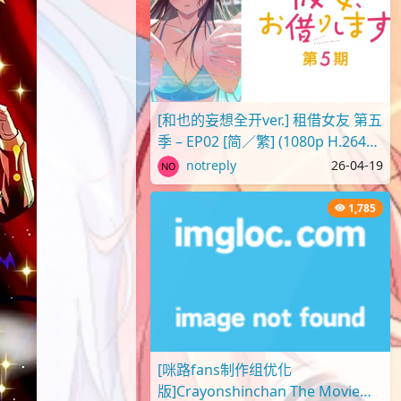
[和也的妄想全开ver.] 租借女友 第五
季 – EP02 [简／繁] (1080p H.264
AAC SRTx2) {出租女友 | 彼..
notreply
26-04-19
1,785
[咪路fans制作组优化
版]Crayonshinchan The Movie