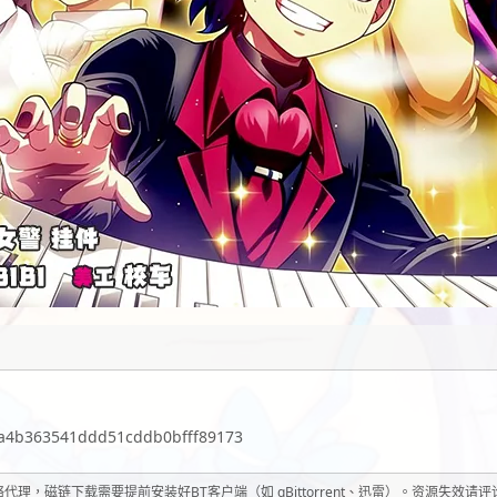
a4b363541ddd51cddb0bfff89173
理，磁链下载需要提前安装好BT客户端（如 qBittorrent、迅雷）。资源失效请