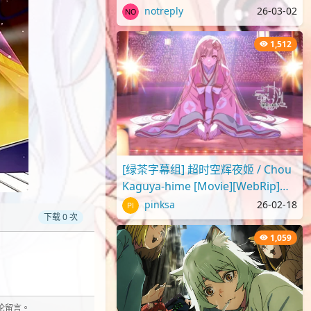
2025 蜡笔小新剧场版2025 超华
notreply
26-03-02
丽！灼热的春日部舞者们[..
1,512
[绿茶字幕组] 超时空辉夜姬 / Chou
Kaguya-hime [Movie][WebRip]
[1080p][简繁日内封]
pinksa
26-02-18
下载 0 次
1,059
评论留言。