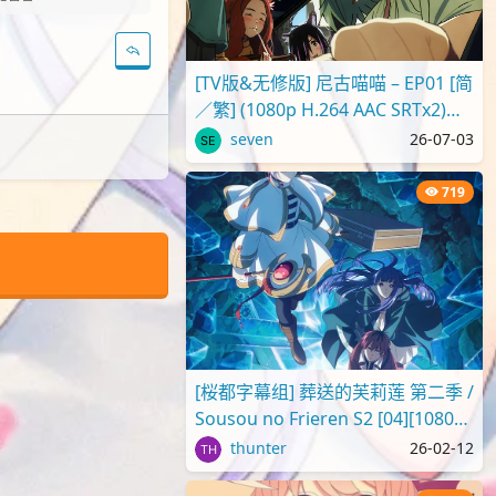
[TV版&无修版] 尼古喵喵 – EP01 [简
／繁] (1080p H.264 AAC SRTx2)
{Yani Neko | ヤニねこ | C..
seven
26-07-03
719
[桜都字幕组] 葬送的芙莉莲 第二季 /
Sousou no Frieren S2 [04][1080p]
[繁体内嵌]
thunter
26-02-12