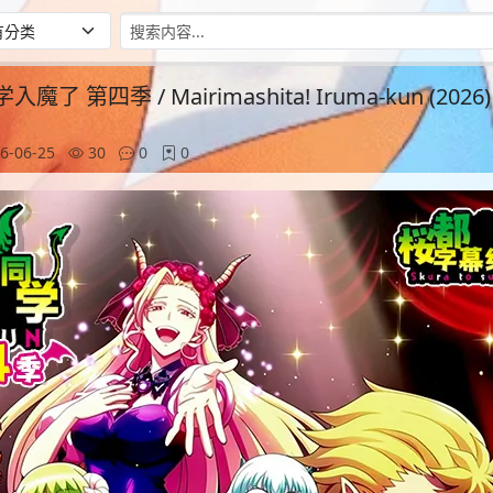
 第四季 / Mairimashita! Iruma-kun (2026) [
6-06-25
30
0
0