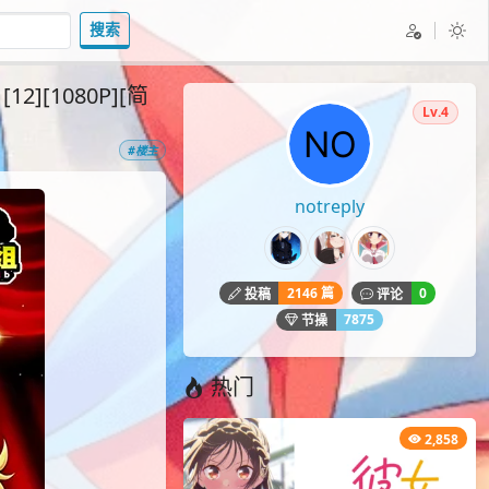
搜索
12][1080P][简
Lv.4
#楼主
notreply
2146 篇
0
投稿
评论
7875
节操
热门
2,858