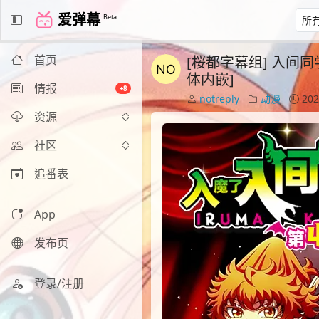
爱弹幕
Beta
首页
[桜都字幕组] 入间同学入魔了
体内嵌]
情报
+8
notreply
动漫
202
资源
社区
追番表
App
发布页
登录/注册