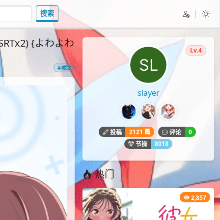
搜索
SRTx2) {よわよわ
Lv.4
#楼主
slayer
2121 篇
0
投稿
评论
8018
节操
热门
2,857