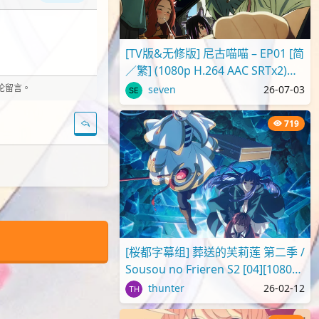
[TV版&无修版] 尼古喵喵 – EP01 [简
／繁] (1080p H.264 AAC SRTx2)
{Yani Neko | ヤニねこ | C..
评论留言。
seven
26-07-03
719
[桜都字幕组] 葬送的芙莉莲 第二季 /
Sousou no Frieren S2 [04][1080p]
[繁体内嵌]
thunter
26-02-12