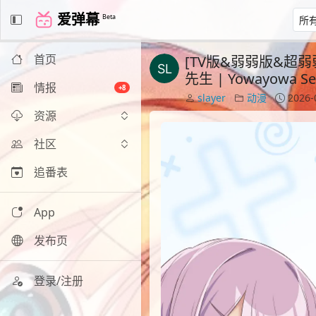
爱弹幕
Beta
首页
[TV版&弱弱版&超弱弱版]
先生 | Yowayowa Se
情报
+8
slayer
动漫
2026-
资源
社区
追番表
App
发布页
登录/注册