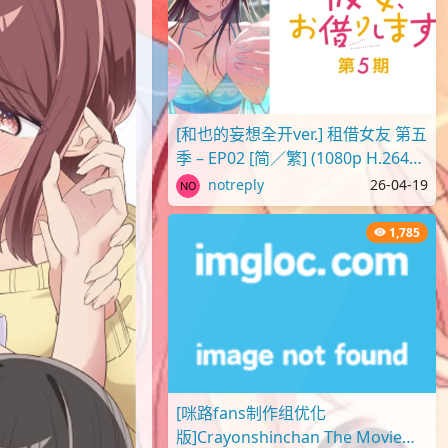
[和也的妄想全开ver.] 租借女友 第五
季 – EP02 [简／繁] (1080p H.264
AAC SRTx2) {出租女友 | 彼..
notreply
26-04-19
1,785
[咪路fans制作组优化
版]Crayonshinchan The Movie