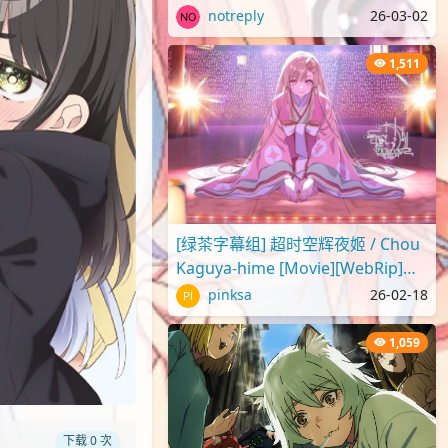
2025 蜡笔小新剧场版2025 超华
notreply
26-03-02
丽！灼热的春日部舞者们[..
1,511
[绿茶字幕组] 超时空辉夜姬 / Chou
Kaguya-hime [Movie][WebRip]
[1080p][简繁日内封]
pinksa
26-02-18
1,059
下载 0 次