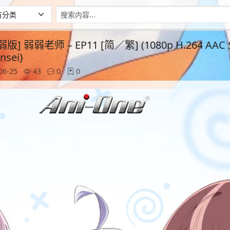
 弱弱老师 – EP11 [简／繁] (1080p H.264 AAC 
nsei}
06-25
43
0
0