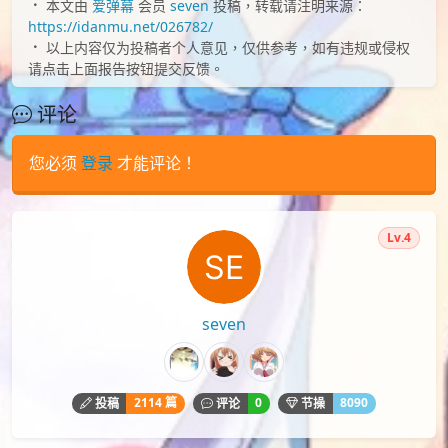
本文由
爱弹幕
会员
seven
投稿，转载请注明来源：
https://idanmu.net/026782/
以上内容仅为投稿者个人意见，仅供参考，如有违规或侵权
请点击上面报告按钮提交反馈。
评论
您必须
登录
才能评论！
Lv.4
seven
2114 篇
0
8090
投稿
评论
节操