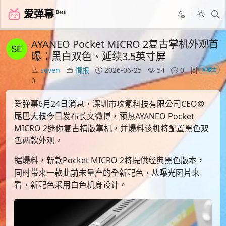
爱弹幕
Beta
AYANEO Pocket MICRO 2复古掌机外观首
曝：黑白双色、延续3.5英寸屏
seven
情报
2026-06-25
54
0
#楼主
0
爱弹幕6月24日消息，深圳市攻氪科技有限公司CEO@
尾巴大叔今日发布长文微博，预热AYANEO Pocket
MICRO 2迷你复古横版掌机，并爆料该机将配置黑色双
色两款外观。
据爆料，新款Pocket MICRO 2将提供经典黑色版本，
同时带来一款此前未量产的全新配色，从曝光图片来
看，新配色采用白色机身设计。