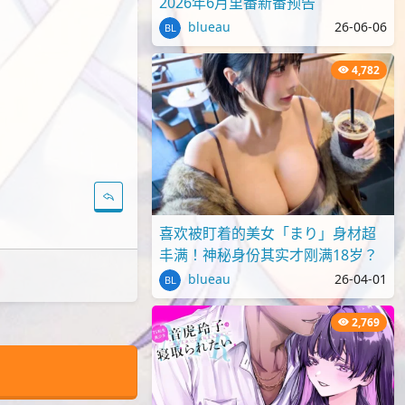
2026年6月里番新番预告
blueau
26-06-06
4,782
喜欢被盯着的美女「まり」身材超
丰满！神秘身份其实才刚满18岁？
blueau
26-04-01
2,769