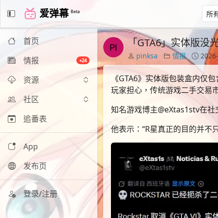
爱弹幕
Beta
首页
「GTA6」实体版没
pinksa
情报
2026-
情报
+24
《GTA6》实体版包装盒内仅
资源
玩家担心，传统游戏二手交易
社区
知名游戏博主@eXtas1stv
追番表
他表示：“R星真正的目的并不
App
发布页
登录/注册