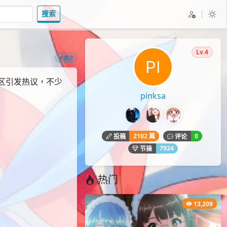
搜索
Lv.4
#楼主
区引发热议，不少
pinksa
2102 篇
0
投稿
评论
7924
节操
热门
13,209