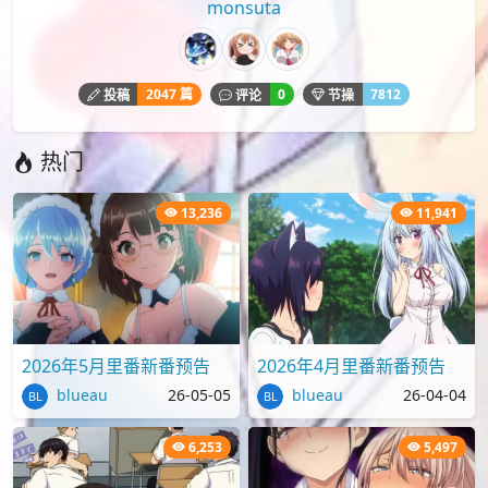
monsuta
2047 篇
0
7812
投稿
评论
节操
热门
13,236
11,941
2026年5月里番新番预告
2026年4月里番新番预告
blueau
26-05-05
blueau
26-04-04
6,253
5,497