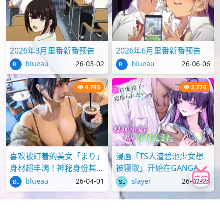
2026年3月里番新番预告
2026年6月里番新番预告
blueau
26-03-02
blueau
26-06-06
4,793
2,774
喜欢被盯着的美女「まり」
漫画「TS人渣碧池少女想
身材超丰满！神秘身份其实
被寝取」开始在GANGAN
才刚满18岁？
ONLINE上连载
blueau
26-04-01
slayer
26-02-24