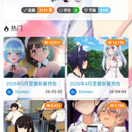
2131 篇
0
8165
投稿
评论
节操
热门
13,577
12,170
2026年5月里番新番预告
2026年4月里番新番预告
blueau
26-05-05
blueau
26-04-04
6,431
5,789