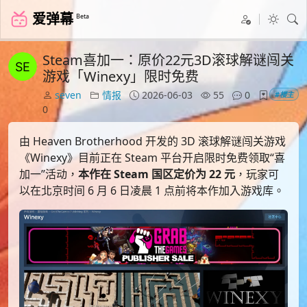
爱弹幕
Beta
Steam喜加一：原价22元3D滚球解谜闯关
游戏「Winexy」限时免费
seven
情报
2026-06-03
55
0
#楼主
0
由 Heaven Brotherhood 开发的 3D 滚球解谜闯关游戏
《Winexy》目前正在 Steam 平台开启限时免费领取“喜
加一”活动，
本作在 Steam 国区定价为 22 元
，玩家可
以在北京时间 6 月 6 日凌晨 1 点前将本作加入游戏库。