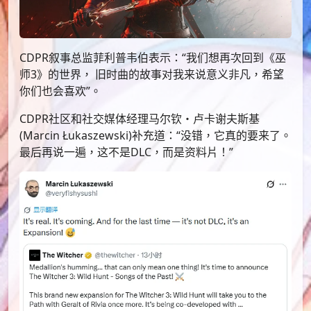
CDPR叙事总监菲利普韦伯表示：“我们想再次回到《巫
师3》的世界， 旧时曲的故事对我来说意义非凡，希望
你们也会喜欢”。
CDPR社区和社交媒体经理马尔钦・卢卡谢夫斯基
(Marcin Łukaszewski)补充道：“没错，它真的要来了。
最后再说一遍，这不是DLC，而是资料片！”