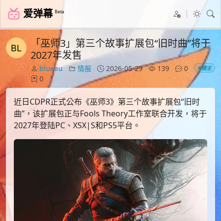
爱弹幕
Beta
「巫师3」第三个故事扩展包“旧时曲”将于
2027年发售
blueau
情报
2026-05-29
139
0
#楼主
0
近日CDPR正式公布《巫师3》第三个故事扩展包“旧时
曲”，该扩展包正与Fools Theory工作室联合开发，将于
2027年登陆PC、XSX|S和PS5平台。