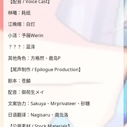
【配音 / Voice Cast】
林曦：耗纸
江晚晴：白灯
小涟：予薇Werin
？？？：蓝泽
其他角色：方格然、鹿岛P
【尾声制作 / Epilogue Production】
剧本：苍麟
配音：御苑生メイ
文案协力：Sakuya、Mrprivateer、砂糖
日语翻译：Nagisaru、南北洛
【公用素材 / Stock Materials】