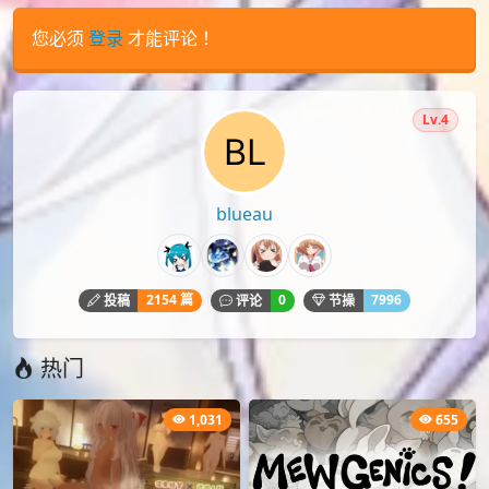
您必须
登录
才能评论！
Lv.4
blueau
2154 篇
0
7996
投稿
评论
节操
热门
1,031
655