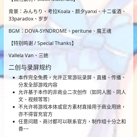
背景：みんちり、考拉Koala、颜夕yanxi、十二雀酒、
33paradox、岁岁
BGM：DOVA-SYNDROME、peritune、魔王魂
【特别鸣谢 / Special Thanks】
Vallela Van、三途
二创与录屏规约
本作完全免费，允许正常游玩录屏、直播、传播、
分发全部游戏内容
允许基于本作的非商业二次创作（如同人图、同人
文、视频等等）
不允许将游戏本体或官方素材直接用于商业用途，
亦不得冒充官方
任意问题、商讨都可以联系官方，制作组十分之和
善~~