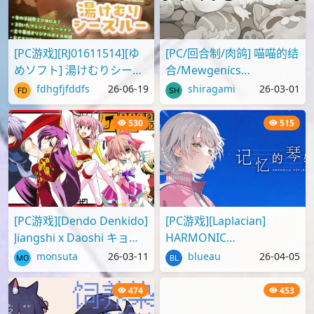
[PC游戏][RJ01611514][ゆ
[PC/回合制/肉鸽] 喵喵的结
めソフト] 湯けむりシース
合/Mewgenics
ルー1.5.1 [自购资源分享]
V1.0.20695+中文补丁+原
fdhgfjfddfs
26-06-19
shiragami
26-03-01
声OST [7.43G][百度/夸克]
530
515
[PC游戏][Dendo Denkido]
[PC游戏][Laplacian]
Jiangshi x Daoshi キョン
HARMONIC
シー×タオシー | 僵尸×道
REFLECTIONS / Kioku no
monsuta
26-03-11
blueau
26-04-05
士 [Steam][免费]
Kenban / 記憶の鍵盤
[v1.1]
474
453