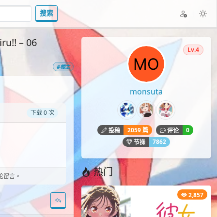
搜索
!! – 06
Lv.4
#楼主
monsuta
下载 0 次
2059 篇
0
投稿
评论
7862
节操
热门
评论留言。
2,857