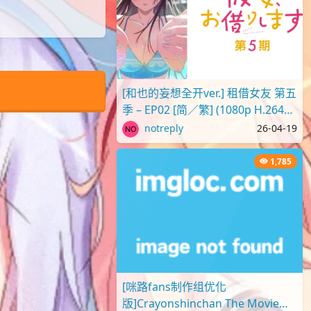
[和也的妄想全开ver.] 租借女友 第五
季 – EP02 [简／繁] (1080p H.264
AAC SRTx2) {出租女友 | 彼..
notreply
26-04-19
1,785
[咪路fans制作组优化
版]Crayonshinchan The Movie