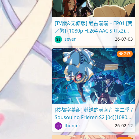
[TV版&无修版] 尼古喵喵 – EP01 [简
／繁] (1080p H.264 AAC SRTx2)
{Yani Neko | ヤニねこ | C..
seven
26-07-03
717
[桜都字幕组] 葬送的芙莉莲 第二季 /
Sousou no Frieren S2 [04][1080p]
[繁体内嵌]
thunter
26-02-12