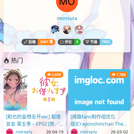
monsuta
2067 篇
0
7902
投稿
评论
节操
热门
2,858
1,786
[和也的妄想全开ver.] 租借
[咪路fans制作组优化
女友 第五季 – EP02 [简／
版]Crayonshinchan The
繁] (1080p H.264 AAC
Movie 2025 蜡笔小新剧场
notreply
26-04-19
notreply
26-03-02