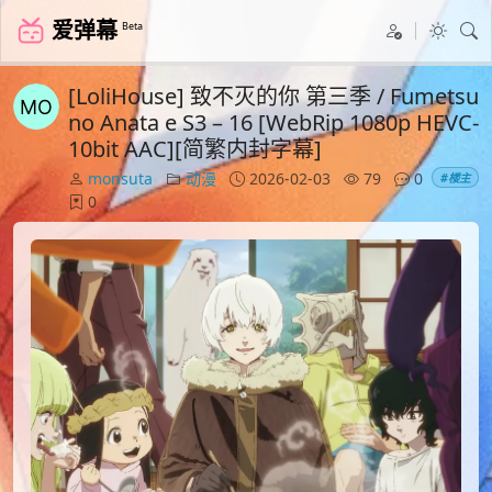
爱弹幕
Beta
[LoliHouse] 致不灭的你 第三季 / Fumetsu
no Anata e S3 – 16 [WebRip 1080p HEVC-
10bit AAC][简繁内封字幕]
monsuta
动漫
2026-02-03
79
0
#楼主
0