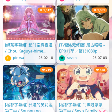
SRTx2) {出租女友 | 彼..
版2025 超华丽！灼热的春
日部舞者们[..
1,512
1,061
[绿茶字幕组] 超时空辉夜姬
[TV版&无修版] 尼古喵喵 –
/ Chou Kaguya-hime
EP01 [简／繁] (1080p
[Movie][WebRip][1080p]
H.264 AAC SRTx2) {Yani
pinksa
26-02-18
seven
26-07-03
[简繁日内封]
Neko | ヤニねこ | C..
719
538
[桜都字幕组] 葬送的芙莉莲
[桜都字幕组] 间谍过家家
第二季 / Sousou no
第三季 / Spy x Family